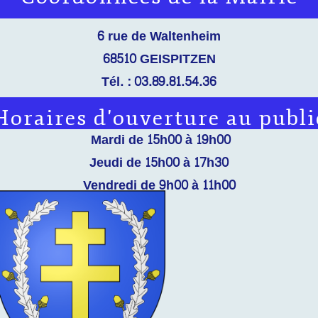
6 rue de Waltenheim
68510 GEISPITZEN
Tél. : 03.89.81.54.36
Email :
mairie@geispitzen.fr
Horaires d'ouverture au publi
Mardi de 15h00 à 19h00
Jeudi de 15h00 à 17h30
Vendredi de 9h00 à 11h00
La prise de rendez-vous est à privilégier pour les
services suivants : Etat Civil, Urbanisme et Scolaire