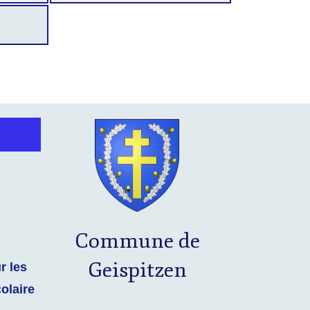
Commune de
r les
Geispitzen
colaire